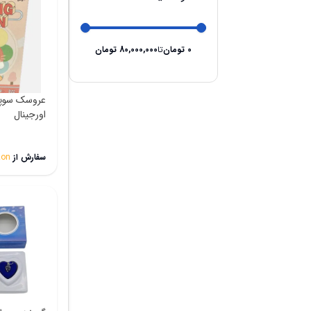
0
تومان
تا
80,000,000
تومان
عروسک سوپرا
اورجینال
سفارش از
on