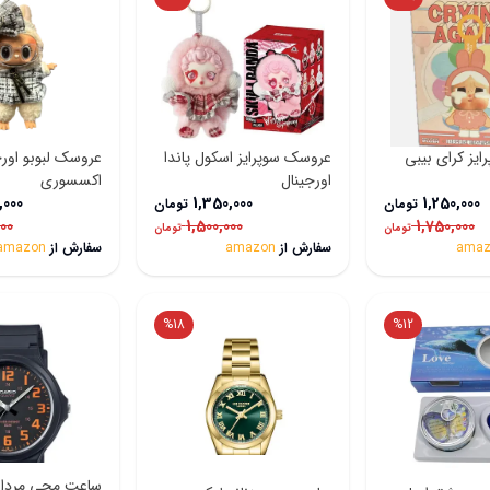
یز کرای بیبی
عروسک سوپرایز اسکول پاندا
عروسک لبوبو اورج
اورجینال
اکسسوری
,000
1,350,000
1,250,000
تومان
تومان
000
1,500,000
1,750,000
تومان
تومان
amaz
سفارش از
amazon
سفارش از
amazon
%
18
%
12
ساعت مچی مردانه