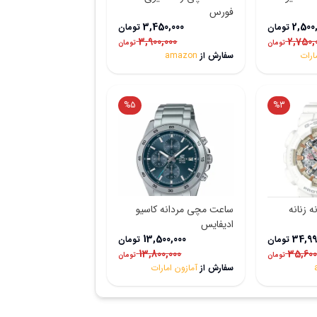
فورس
3,450,000
2,500
تومان
تومان
3,900,000
2,750,
تومان
تومان
ارات
سفارش از
amazon
%
5
%
3
 زنانه
ساعت مچی مردانه کاسیو
ادیفایس
13,500,000
34,99
تومان
تومان
13,800,000
35,600
تومان
تومان
سفارش از
آمازون امارات