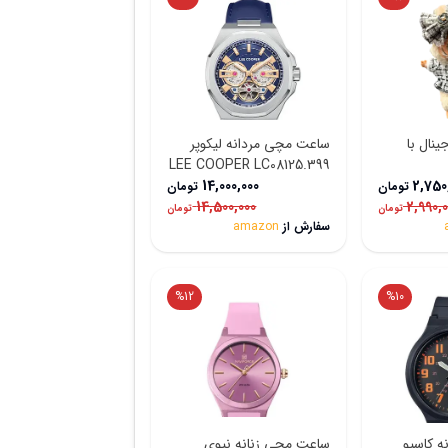
ینال با
ساعت مچی مردانه لیکوپر
LEE COOPER LC08125.399
14,000,000
2,750
تومان
تومان
14,500,000
2,990,
تومان
تومان
سفارش از
amazon
%
12
%
10
 کاسیو
ساعت مچی زنانه نیوی