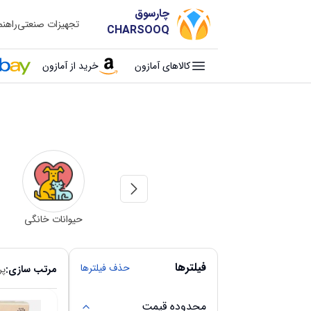
چارسوق
تجهیزات صنعتی
راهن
CHARSOOQ
کالاهای آمازون
خرید از آمازون
Next slide
کارت هدیه
اکسسوری
حیوانات خانگی
فیلترها
حذف فیلترها
مرتب سازی:
پر
محدوده قیمت