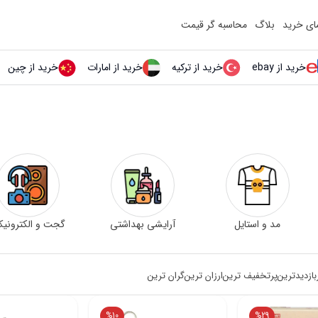
مای خرید
بلاگ
محاسبه گر قیمت
خرید از ebay
خرید از ترکیه
خرید از امارات
خرید از چین
مد و استایل
آرایشی بهداشتی
گجت و الکترونی
بازدیدترین
پرتخفیف ترین
ارزان ترین
گران ترین
%
10
%
29