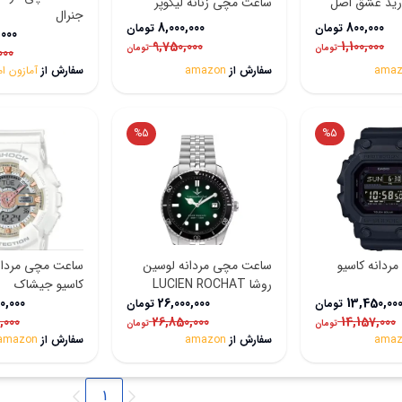
ارید عشق اصل
ساعت مچی زنانه لیکوپر
جنرال
8,000,000
800,000
تومان
تومان
,000
9,750,000
1,100,000
تومان
تومان
000
amaz
سفارش از
amazon
سفارش از
آمازون ام
%
5
%
5
ردانه کاسیو
ساعت مچی مردانه لوسین
ساعت مچی مردانه
روشا LUCIEN ROCHAT
کاسیو جیشاک
0,000
26,000,000
R0453117003
13,450,00
تومان
تومان
,000
26,850,000
14,157,000
تومان
تومان
amaz
سفارش از
amazon
سفارش از
amazon
1