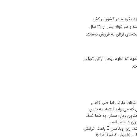
ید بگوییم در کشور مراکش
درختی به نام آرگان وجود دارد که این روغن در واقع از مغز میوه این درخت بدست می‌آید. این درخت 8 متری مقاومت بالایی در برابر وضعیت نامساعد محیطی داشته و سرانجام پس از 30 سال
ت‌های ارزان به فروش برسانند
د که فواید روغن آرگان تنها در
ت.
و شفاف دارند. اما خب گاهی
که می‌تواند اعتماد به نفس
 کمترین زمان ممکن به شما کمک
تری داشته باشد.
به سبب داشتن ویتامین E، گزینه بسیار مناسبی برای رفع چین و چروک‌های دور چشم و همینطور ترک‌های پا می باشد. زیرا ویتامین E باعث افزایش
 اطمینان کرده تا نتایج