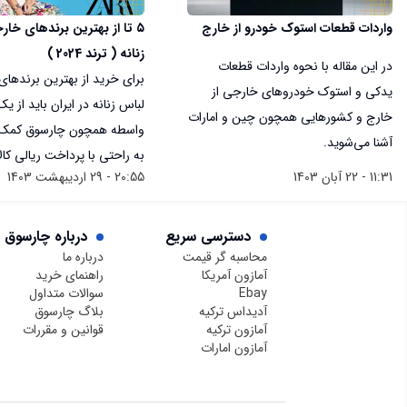
واردات قطعات استوک خودرو از خارج
۵ تا از بهترین برندهای خا
زنانه ( ترند 2024 )
در این مقاله با نحوه واردات قطعات
برای خرید از بهترین برندها
یدکی و استوک خودروهای خارجی از
لباس زنانه در ایران باید از ی
خارج و کشورهایی همچون چین و امارات
واسطه همچون چارسوق کمک ب
آشنا می‌شوید.
به راحتی با پرداخت ریالی کال
11:31 - 22 آبان 1403
20:55 - 29 اردیبهشت 1403
درب منزل تحویل بگیرید.
دسترسی سریع
درباره چارسوق
محاسبه گر قیمت
درباره ما
آمازون آمریکا
راهنمای خرید
Ebay
سوالات متداول
آدیداس ترکیه
بلاگ چارسوق
آمازون ترکیه
قوانین و مقررات
آمازون امارات