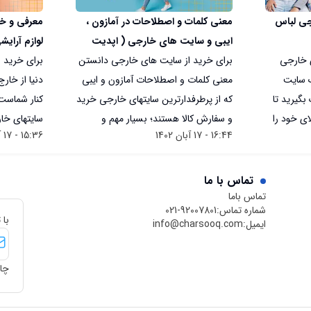
رجی لباس
معنی کلمات و اصطلاحات در آمازون ،
ایبی و سایت های خارجی ( اپدیت
لوازم آرایش
ی خارجی
2024 )
برای خرید از سایت های خارجی دانستن
ایران
برای خرید ب
ک سایت
معنی کلمات و اصطلاحات آمازون و ایبی
دنیا از خارج
گیرید تا
که از پرطرفدارترین سایتهای خارجی خرید
ای خود را
و سفارش کالا هستند؛ بسیار مهم و
سایتهای خا
16:44 - 17 آبان 1402
15:36 - 17 آبان 1402
کاربردی است.
از یک ماه د
تماس با ما
تماس باما
شماره تماس:
021-92007801
با 
ایمیل:
info@charsooq.com
چار