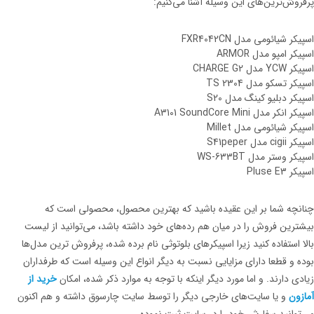
پرفروش‌ترین‌های این وسیله آشنا می‌کنیم:
اسپیکر شیائومی مدل FXR4042CN
اسپیکر امپو مدل ARMOR
اسپیکر YCW مدل CHARGE G2
اسپیکر تسکو مدل TS 2304
اسپیکر دبلیو کینگ مدل S20
اسپیکر انکر مدل A3101 SoundCore Mini
اسپیکر شیائومی مدل Millet
اسپیکر cigii مدل S41peper
اسپیکر وستر مدل WS-633BT
اسپیکر Pluse E3
چنانچه شما بر این عقیده باشید که بهترین محصول، محصولی است که
بیشترین فروش را در میان هم رده‌های خود داشته باشد، می‌توانید از لیست
بالا استفاده کنید زیرا اسپیکرهای بلوتوثی نام برده شده، پرفروش ترین مدل‌ها
بوده و قطعا دارای مزایایی نسبت به دیگر انواع این وسیله است که طرفداران
زیادی دارند. و اما مورد دیگر اینکه با توجه به موارد ذکر شده، امکان
خرید از
آمازون
و یا سایت‌های خارجی دیگر را توسط سایت چارسوق داشته و هم اکنون
می‌توانید سفارش خود را در سایت ثبت نموده.