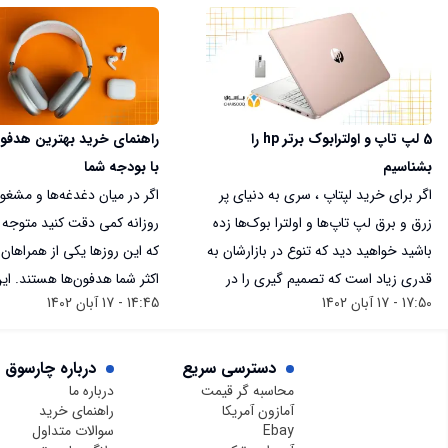
5 لپ تاپ و اولترابوک برتر hp را
راهنمای خرید بهترین هدفو
بشناسیم
با بودجه شما
اگر برای خرید لپتاپ ، سری به دنیای پر
اگر در میان دغدغه‌ها و مشغو
زرق و برق لپ تاپ‌ها و اولترا بوک‌ها زده
روزانه کمی دقت کنید متوجه
باشید خواهید دید که تنوع در بازارشان به
که این روزها یکی از همراها
قدری زیاد است که تصمیم گیری را در
اکثر شما هدفون‌ها هستند. این
17:50 - 17 آبان 1402
14:45 - 17 آبان 1402
خرید آنچه می‌خواهیم سخت‌تر می‌کند.
صبح که بیدار می‌شوید در راه
فروشگاه‌هایی پراز لپ تاپ‌های فوق
محل کار، دانشگاه، سفر، هنگا
پیشرفته گیمینگ که از کامپیوترهای
مشغول انجام کار بوده، زمانی‌
دسترسی سریع
درباره چارسوق
شخصی هم قدرت بیشتری دارند تا
محاسبه گر قیمت
درباره ما
می‌کنید و یا کتاب‌های صوتی 
آمازون آمریکا
راهنمای خرید
اولترابوک‌های سبک وزنی که از یک مجله
پادکست‌ها را گوش می‌دهید 
Ebay
سوالات متداول
هفتگی هم باریک‌تر هستند، هر کدام با
در مواقع استراحت نیز هدفون 