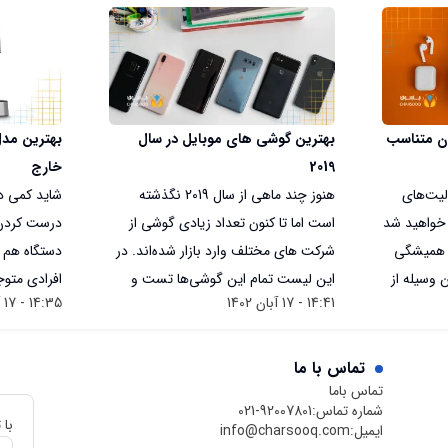
ن متناسب
بهترین گوشی های موبایل در سال
بهترین مدل
2019
خارج
لیت‌های
هنوز چند ماهی از سال 2019 نگذشته
شاید کمی دور
 خواهید شد
است اما تا کنون تعداد زیادی گوشی از
درست کردن 
ن همیشگی
شرکت های مختلف وارد بازار شده‌اند. در
دستگاه هم 
 وسیله از
این لیست تمام این گوشی‌ها تست و
افرادی متو
14:41 - 17 آبان 1402
14:35 - 17 آبان 1402
 رسیدن به
بررسی شده‌اند و بهترین آن‌ها را برایتان
قهوه ناب عل
می که
نام برده‌ایم تا اگر قصد خرید یکی از این
یک قهوه خو
که مطالعه
اسمارت فون ها را دارید به راحتی تصمیم
باید در یک ر
تماس با ما
و
تماس باما
بگیرید. ابتدایی ترین کاری که باید قبل از
باید در محد
شماره تماس:
021-92007801
و همچنین
خرید گوشی موبایل انجام دهید این
دانه‌های قه
با 
ایمیل:
info@charsooq.com
خود را به
است که بودجه خود را بررسی نموده و
کردن نیز با